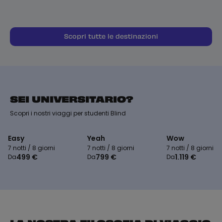
Scopri tutte le destinazioni
SEI UNIVERSITARIO?
Scopri i nostri viaggi per studenti Blind
Easy
Yeah
Wow
7 notti / 8 giorni
7 notti / 8 giorni
7 notti / 8 giorni
499 €
799 €
1.119 €
Da
Da
Da