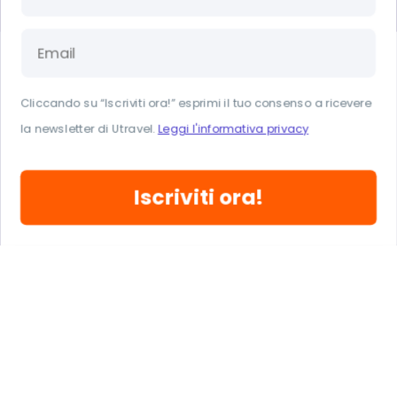
COSA DICE CHI È PARTITO CON
NOI?
4.7
Cliccando su “Iscriviti ora!” esprimi il tuo consenso a ricevere
la newsletter di Utravel.
Leggi l'informativa privacy
Oltre 25 mila persone sono già partite con noi, scopri come la
Iscriviti ora!
pensano.
Leggi tutte le recensioni
SCOPRI I NOSTRI PARTNER