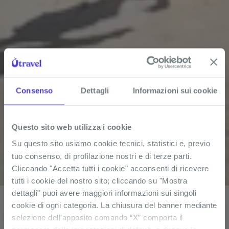
Consenso
Dettagli
Informazioni sui cookie
Questo sito web utilizza i cookie
Su questo sito usiamo cookie tecnici, statistici e, previo
tuo consenso, di profilazione nostri e di terze parti.
Cliccando "Accetta tutti i cookie" acconsenti di ricevere
Volo + Hotel
Solo Hotel
tutti i cookie del nostro sito; cliccando su "Mostra
dettagli" puoi avere maggiori informazioni sui singoli
Dove vuoi andare?
cookie di ogni categoria. La chiusura del banner mediante
selezione dell’apposito comando “X” comporta il