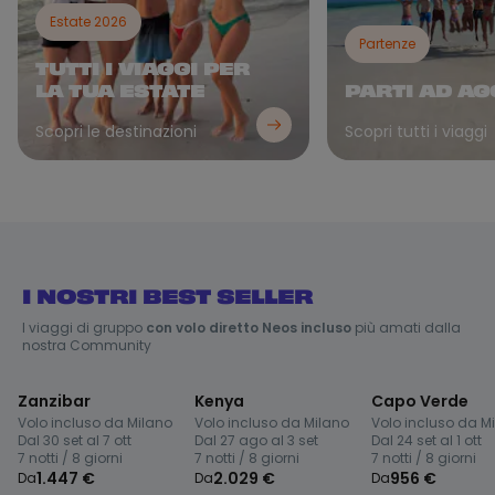
Estate 2026
Partenze
TUTTI I VIAGGI PER
LA TUA ESTATE
PARTI AD A
Scopri le destinazioni
Scopri tutti i viaggi
I NOSTRI BEST SELLER
I viaggi di gruppo
con volo diretto Neos incluso
più amati dalla
nostra Community
Zanzibar
Kenya
Capo Verde
Volo incluso da
Milano
Volo incluso da
Milano
Volo incluso da
M
Dal
30 set
al
7 ott
Dal
27 ago
al
3 set
Dal
24 set
al
1 ott
7 notti / 8 giorni
7 notti / 8 giorni
7 notti / 8 giorni
1.447 €
2.029 €
956 €
Da
Da
Da