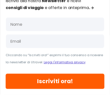
Iscriviti alla nostra
Newsletter
e ricevi
consigli di viaggio
e
offerte in anteprima
.
✈️
CAN GOURMET IBIZA
Costo:
economico
Località:
Calle de Guillelm de Montgri
Cucina:
fast food, catalana
Pasti:
pranzo, cena, dopo cena
Cliccando su “Iscriviti ora!” esprimi il tuo consenso a ricevere
Diete:
per vegetariani
la newsletter di Utravel.
Leggi l'informativa privacy
Iscriviti ora!
SATE HOUSE
Costo:
economico
Località:
Av. Pere Matutes Noguera
Cucina:
pesce, mediterranea, spagnola, tailandese, salutistica