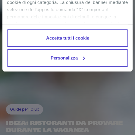
cookie di ogni categoria. La chiusura del banner mediante
selezione dell’apposito comando “X” comporta il
permanere delle impostazioni di default, e dunque la
continuazione della navigazione con i cookie tecnici. La
casella dei cookie statistici è già selezionata poiché, non
Accetta tutti i cookie
permettendo la diretta individuazione dell’interessato (cd.
single out), i relativi cookie sono equiparati ai tecnici, ma
puoi in ogni momento impedirne l’archiviazione
Personalizza
deselezionando la relativa casella. Se vuoi maggiori
informazioni sul funzionamento dei cookie attivi sul
sito
clicca qui
.
Guide per i Club
IBIZA: RISTORANTI DA PROVARE
DURANTE LA VACANZA