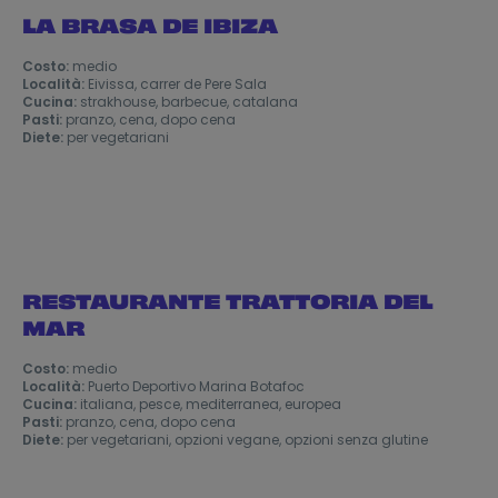
LA BRASA DE IBIZA
Costo:
medio
Località:
Eivissa, carrer de Pere Sala
Cucina:
strakhouse, barbecue, catalana
Pasti:
pranzo, cena, dopo cena
Diete:
per vegetariani
RESTAURANTE TRATTORIA DEL
MAR
Costo:
medio
Località:
Puerto Deportivo Marina Botafoc
Cucina:
italiana, pesce, mediterranea, europea
Pasti:
pranzo, cena, dopo cena
Diete:
per vegetariani, opzioni vegane, opzioni senza glutine