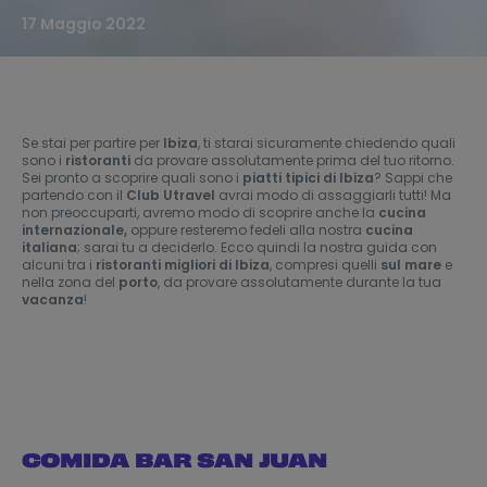
17 Maggio 2022
Se stai per partire per
Ibiza
, ti starai sicuramente chiedendo quali
sono i
ristoranti
da provare assolutamente prima del tuo ritorno.
Sei pronto a scoprire quali sono i
piatti tipici di Ibiza
? Sappi che
partendo con il
Club Utravel
avrai modo di assaggiarli tutti! Ma
non preoccuparti, avremo modo di scoprire anche la
cucina
internazionale,
oppure resteremo fedeli alla nostra
cucina
italiana
; sarai tu a deciderlo. Ecco quindi la nostra guida con
alcuni tra i
ristoranti migliori di Ibiza
, compresi quelli
sul mare
e
nella zona del
porto
, da provare assolutamente durante la tua
vacanza
!
COMIDA BAR SAN JUAN