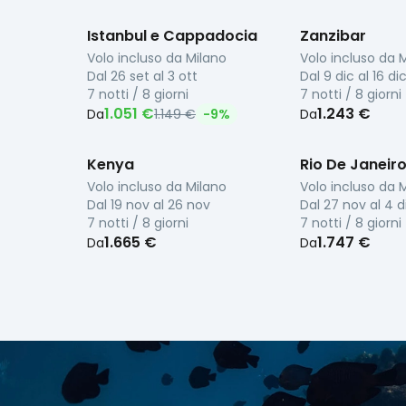
Istanbul e Cappadocia
Zanzibar
Volo incluso da
Milano
Volo incluso da
M
Dal
26 set
al
3 ott
Dal
9 dic
al
16 di
7 notti / 8 giorni
7 notti / 8 giorni
1.051 €
1.243 €
Da
1.149 €
-
9
%
Da
Kenya
Rio De Janeir
Volo incluso da
Milano
Volo incluso da
M
Dal
19 nov
al
26 nov
Dal
27 nov
al
4 d
7 notti / 8 giorni
7 notti / 8 giorni
1.665 €
1.747 €
Da
Da