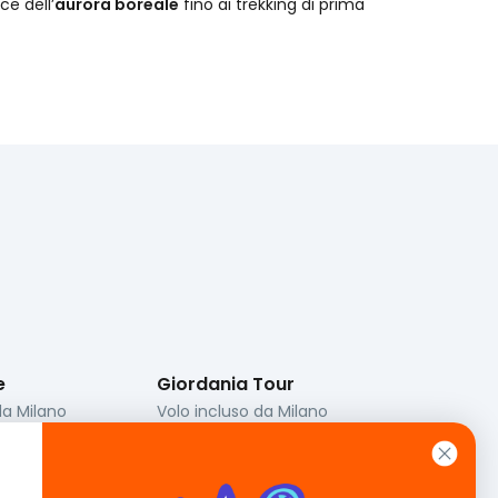
uce dell’
aurora boreale
fino ai trekking di prima
e
Giordania Tour
da
Milano
Volo incluso da
Milano
ott
Dal
11 ott
al
18 ott
rni
7 notti / 8 giorni
985 €
Da