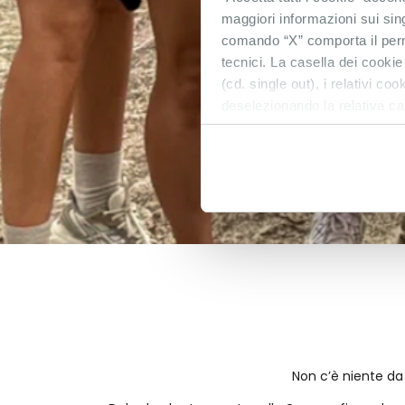
maggiori informazioni sui sin
comando “X” comporta il perm
tecnici. La casella dei cookie
(cd. single out), i relativi c
deselezionando la relativa ca
Non c’è niente da 