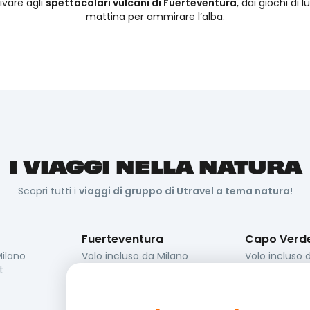
ivare agli
spettacolari vulcani di Fuerteventura
, dai giochi di l
mattina per ammirare l’alba.
I VIAGGI NELLA NATURA
Scopri tutti i
viaggi di gruppo di Utravel a tema natura!
Fuerteventura
Capo Verd
ilano
Volo incluso da
Milano
Volo incluso 
t
Dal
9 nov
al
16 nov
Dal
1 ott
al
8 
7 notti / 8 giorni
7 notti / 8 gio
703 €
914 €
Da
Da