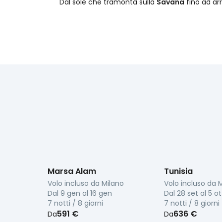
Dal sole che tramonta sulla
Savana
fino ad arr
Marsa Alam
Tunisia
Volo incluso da
Milano
Volo incluso da
M
Dal
9 gen
al
16 gen
Dal
28 set
al
5 ot
7 notti / 8 giorni
7 notti / 8 giorni
591 €
636 €
Da
Da