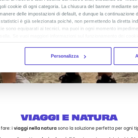
goli cookie di ogni categoria. La chiusura del banner mediante se
anere delle impostazioni di default, e dunque la continuazione d
 statistici è già selezionata poiché, non permettendo la diretta in
ookie sono equiparati ai tecnici, ma puoi in ogni momento impedirne
sella. Se vuoi maggiori informazioni sul funzionamento dei cookie 
Personalizza
A
VIAGGI E NATURA
fare: i
viaggi nella natura
sono la soluzione perfetta per ogni tip