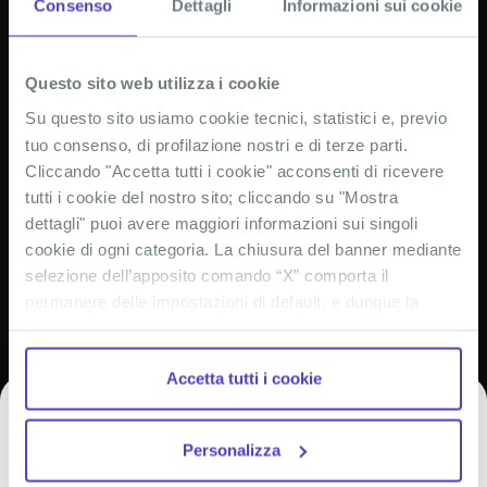
Consenso
Dettagli
Informazioni sui cookie
Questo sito web utilizza i cookie
Su questo sito usiamo cookie tecnici, statistici e, previo
Invia
tuo consenso, di profilazione nostri e di terze parti.
Cliccando "Accetta tutti i cookie" acconsenti di ricevere
Cliccando su “Invia” esprimi il tuo consenso a ricevere la
tutti i cookie del nostro sito; cliccando su "Mostra
newsletter di Utravel.
Leggi l’informativa privacy Utravel
dettagli" puoi avere maggiori informazioni sui singoli
CONTATTACI
cookie di ogni categoria. La chiusura del banner mediante
selezione dell’apposito comando “X” comporta il
permanere delle impostazioni di default, e dunque la
ABOUT US
continuazione della navigazione con i cookie tecnici. La
casella dei cookie statistici è già selezionata poiché, non
INFORMAZIONI
Accetta tutti i cookie
permettendo la diretta individuazione dell’interessato (cd.
single out), i relativi cookie sono equiparati ai tecnici, ma
Non chiudermi!
👀
SEGUICI SUI NOSTRI SOCIAL
puoi in ogni momento impedirne l’archiviazione
Personalizza
deselezionando la relativa casella. Se vuoi maggiori
Iscriviti alla nostra
Newsletter
e ricevi
informazioni sul funzionamento dei cookie attivi sul