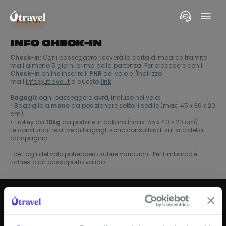
Ryanair
INFO CHECK-IN
Check-in:
Ogni passeggero riceverà la carta d'imbarco tramite
mail almeno 5 giorni prima della partenza. Per procedere con il
Check-in
online inserire il
PNR
del volo e l'indirizzo
mail
info@utravel.it
a questo
link
Bagagli:
ogni passeggero avrà, incluso nel volo:
• Bagaglio
a mano
da posizionare sotto il sedile (max. 45 x 36 x 20
cm)
• Trolley da
10kg
da portare in cabina (max. 55 x 40 x 20 cm)
Le condizioni relative ai bagagli sono consultabili sul sito della
compagnia.
I dettagli del volo potrebbero subire variazioni. Per l'imbarco è
richiesto un passaporto valido.
ISCRIVITI ALLA NEWSLETTER!