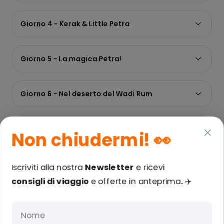
Giorno 4 - Kerak & Little Petra
Giorno 5 - La magica Petra!
Giorno 6 - Nel deserto del Wadi Rum
Giorno 7 - Ultimo giorno ad Amman
Non chiudermi!
👀
Giorno 8 - Si torna a casa
Iscriviti alla nostra
Newsletter
e ricevi
consigli di viaggio
e
offerte in anteprima
.
✈️