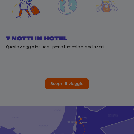
7 NOTTI IN HOTEL
T
Questo viaggio include il pernottamento e le colazioni
I v
Scopri il viaggio