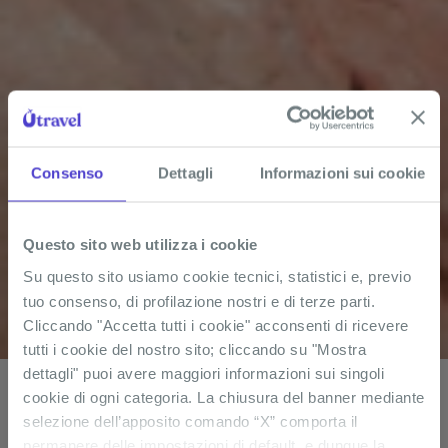
Consenso
Dettagli
Informazioni sui cookie
Questo sito web utilizza i cookie
Su questo sito usiamo cookie tecnici, statistici e, previo
tuo consenso, di profilazione nostri e di terze parti.
Cliccando "Accetta tutti i cookie" acconsenti di ricevere
tutti i cookie del nostro sito; cliccando su "Mostra
dettagli" puoi avere maggiori informazioni sui singoli
cookie di ogni categoria. La chiusura del banner mediante
selezione dell’apposito comando “X” comporta il
TOUR ORGANIZZATI IN
permanere delle impostazioni di default, e dunque la