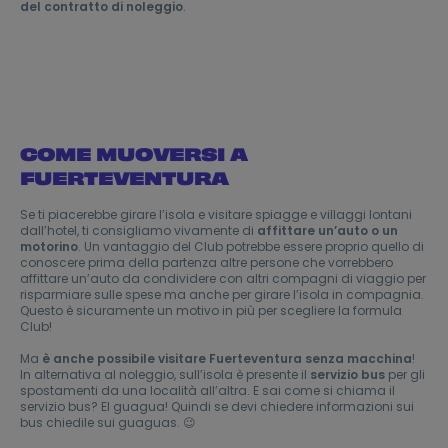
del contratto di noleggio
.
COME MUOVERSI A
FUERTEVENTURA
Se ti piacerebbe girare l’isola e visitare spiagge e villaggi lontani
dall’hotel, ti consigliamo vivamente di
affittare un’auto o un
motorino
. Un vantaggio del Club potrebbe essere proprio quello di
conoscere prima della partenza altre persone che vorrebbero
affittare un’auto da condividere con altri compagni di viaggio per
risparmiare sulle spese ma anche per girare l’isola in compagnia.
Questo è sicuramente un motivo in più per scegliere la formula
Club!
Ma
è anche possibile visitare Fuerteventura senza macchina
!
In alternativa al noleggio, sull’isola è presente il
servizio bus
per gli
spostamenti da una località all’altra. E sai come si chiama il
servizio bus? El guagua! Quindi se devi chiedere informazioni sui
bus chiedile sui guaguas. 😉