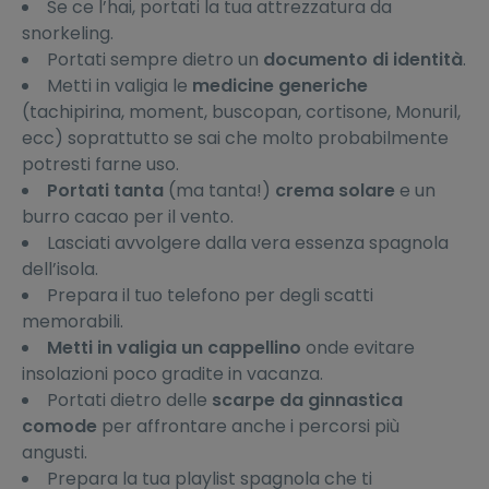
Se ce l’hai, portati la tua attrezzatura da
snorkeling.
Portati sempre dietro un
documento di identità
.
Metti in valigia le
medicine generiche
(tachipirina, moment, buscopan, cortisone, Monuril,
ecc) soprattutto se sai che molto probabilmente
potresti farne uso.
Portati tanta
(ma tanta!)
crema solare
e un
burro cacao per il vento.
Lasciati avvolgere dalla vera essenza spagnola
dell’isola.
Prepara il tuo telefono per degli scatti
memorabili.
Metti in valigia un cappellino
onde evitare
insolazioni poco gradite in vacanza.
Portati dietro delle
scarpe da ginnastica
comode
per affrontare anche i percorsi più
angusti.
Prepara la tua playlist spagnola che ti