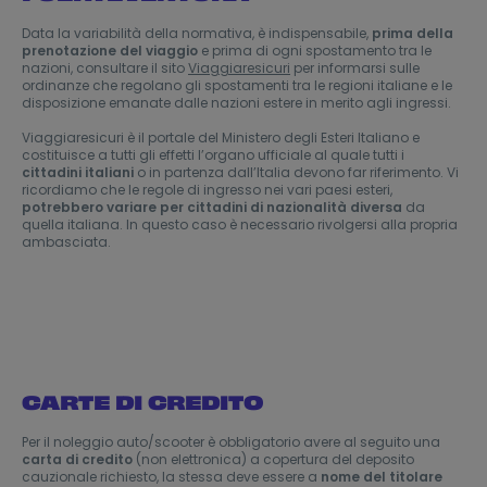
Data la variabilità della normativa, è indispensabile,
prima della
prenotazione del viaggio
e prima di ogni spostamento tra le
nazioni, consultare il sito
Viaggiaresicuri
per informarsi sulle
ordinanze che regolano gli spostamenti tra le regioni italiane e le
disposizione emanate dalle nazioni estere in merito agli ingressi.
Viaggiaresicuri è il portale del Ministero degli Esteri Italiano e
costituisce a tutti gli effetti l’organo ufficiale al quale tutti i
cittadini italiani
o in partenza dall’Italia devono far riferimento. Vi
ricordiamo che le regole di ingresso nei vari paesi esteri,
potrebbero variare per cittadini di nazionalità diversa
da
quella italiana. In questo caso è necessario rivolgersi alla propria
ambasciata.
CARTE DI CREDITO
Per il noleggio auto/scooter è obbligatorio avere al seguito una
carta di credito
(non elettronica) a copertura del deposito
cauzionale richiesto, la stessa deve essere a
nome del titolare