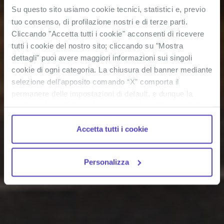
Su questo sito usiamo cookie tecnici, statistici e, previo
tuo consenso, di profilazione nostri e di terze parti.
Cliccando "Accetta tutti i cookie" acconsenti di ricevere
tutti i cookie del nostro sito; cliccando su "Mostra
dettagli" puoi avere maggiori informazioni sui singoli
cookie di ogni categoria. La chiusura del banner mediante
selezione dell’apposito comando “X” comporta il
permanere delle impostazioni di default, e dunque la
continuazione della navigazione con i cookie tecnici. La
casella dei cookie statistici è già selezionata poiché, non
Accetta tutti i cookie
permettendo la diretta individuazione dell’interessato (cd.
single out), i relativi cookie sono equiparati ai tecnici, ma
puoi in ogni momento impedirne l’archiviazione
Personalizza
deselezionando la relativa casella. Se vuoi maggiori
informazioni sul funzionamento dei cookie attivi sul
sito
clicca qui
.