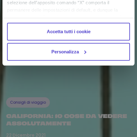
selezione dell’apposito comando “X” comporta il
permanere delle impostazioni di default, e dunque la
continuazione della navigazione con i cookie tecnici. La
casella dei cookie statistici è già selezionata poiché, non
Accetta tutti i cookie
permettendo la diretta individuazione dell’interessato (cd.
single out), i relativi cookie sono equiparati ai tecnici, ma
puoi in ogni momento impedirne l’archiviazione
Personalizza
deselezionando la relativa casella. Se vuoi maggiori
informazioni sul funzionamento dei cookie attivi sul
sito
clicca qui
.
Consigli di viaggio
CALIFORNIA: 10 COSE DA VEDERE
ASSOLUTAMENTE
22 Dicembre 2021