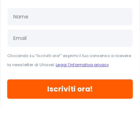
nazionale nel quale si trova il punto più basso e più caldo di tutto il
Nord America, cioè il
Badwater Flat
, che si trova a ben 86 metri
sotto il livello del mare e che è costituito da una bianchissima
distesa di sale. Nella death valley, benché l’ambiente sia
particolarmente ostile, si trovano paesaggi molto particolari, con i
cactus che si alternano ad altissime dune di sabbia, canyon di
arenaria dorata e coloratissime formazioni rocciose. Uno dei
migliori punti di osservazione è lo
Zabriskie point
, da cui è
possibile vedere un paesaggio surreale di dune rocciose e
ondeggianti distendersi per centinaia di metri di fronte a sé.
Cliccando su “Iscriviti ora!” esprimi il tuo consenso a ricevere
la newsletter di Utravel.
Leggi l'informativa privacy
6. YOSEMITE NATIONAL PARK
Lo
Yosemite National Park
è il più famoso dei numerosi parchi
naturali offerti dal territorio della California. Incastonato tra le
Iscriviti ora!
montagne della Sierra Nevada lo Yosemite è così grande e vario
che meriterebbe una vacanza a sé. I punti più famosi sono
El
Captain
, una parete di roccia alta più di novecento metri meta
degli scalatori esperti e le
Yosemite Falls
, impetuose cascate che
nascono a più di 700 metri d’altezza. Proprio per la sua vastità il
parco merita di essere osservato dall’alto: il
Glacier Point
è
considerato il posto migliore per farlo; si tratta di un punto
panoramico a più di 2000 metri di altitudine posizionato circa al
centro del suo territorio e dal quale è possibile osservare gran
parte del paesaggio circostante.