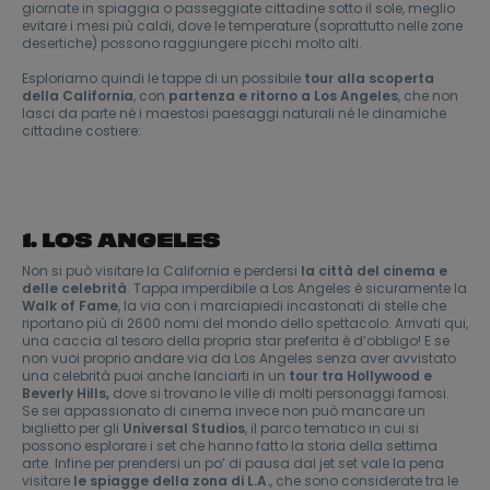
giornate in spiaggia o passeggiate cittadine sotto il sole, meglio
evitare i mesi più caldi, dove le temperature (soprattutto nelle zone
desertiche) possono raggiungere picchi molto alti.
Esploriamo quindi le tappe di un possibile
tour alla scoperta
della California
, con
partenza e ritorno a
Los Angeles
, che non
lasci da parte né i maestosi paesaggi naturali né le dinamiche
cittadine costiere:
1. LOS ANGELES
Non si può visitare la California e perdersi
la città del cinema e
delle celebrità
. Tappa imperdibile a Los Angeles è sicuramente la
Walk of Fame
, la via con i marciapiedi incastonati di stelle che
riportano più di 2600 nomi del mondo dello spettacolo. Arrivati qui,
una caccia al tesoro della propria star preferita è d’obbligo! E se
non vuoi proprio andare via da Los Angeles senza aver avvistato
una celebrità puoi anche lanciarti in un
tour tra Hollywood e
Beverly Hills,
dove si trovano le ville di molti personaggi famosi.
Se sei appassionato di cinema invece non può mancare un
biglietto per gli
Universal Studios
, il parco tematico in cui si
possono esplorare i set che hanno fatto la storia della settima
arte. Infine per prendersi un po’ di pausa dal jet set vale la pena
visitare
le spiagge della zona di L.A.
, che sono considerate tra le