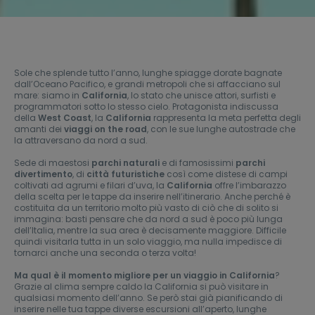
Sole che splende tutto l’anno, lunghe spiagge dorate bagnate
dall’Oceano Pacifico, e grandi metropoli che si affacciano sul
mare: siamo in
California
, lo stato che unisce attori, surfisti e
programmatori sotto lo stesso cielo. Protagonista indiscussa
della
West Coast
, la
California
rappresenta la meta perfetta degli
amanti dei
viaggi on the road
, con le sue lunghe autostrade che
la attraversano da nord a sud.
Sede di maestosi
parchi naturali
e di famosissimi
parchi
divertimento
, di
città futuristiche
così come distese di campi
coltivati ad agrumi e filari d’uva, la
California
offre l’imbarazzo
della scelta per le tappe da inserire nell’itinerario. Anche perché è
costituita da un territorio molto più vasto di ciò che di solito si
immagina: basti pensare che da nord a sud è poco più lunga
dell’Italia, mentre la sua area è decisamente maggiore. Difficile
quindi visitarla tutta in un solo viaggio, ma nulla impedisce di
tornarci anche una seconda o terza volta!
Ma qual è il momento migliore per un viaggio in California
?
Grazie al clima sempre caldo la California si può visitare in
qualsiasi momento dell’anno. Se però stai già pianificando di
inserire nelle tua tappe diverse escursioni all’aperto, lunghe