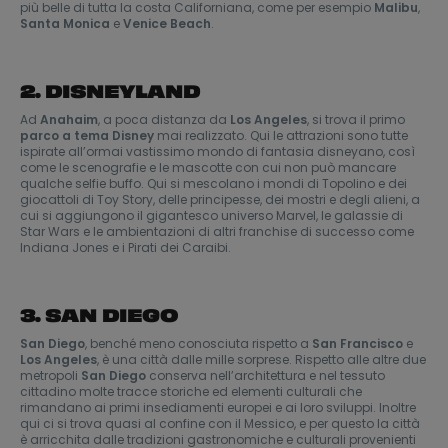
più belle di tutta la costa Californiana, come per esempio
Malibu
,
Santa Monica
e
Venice Beach
.
2. DISNEYLAND
Ad
Anahaim
, a poca distanza da
Los Angeles
, si trova il primo
parco a tema Disney
mai realizzato. Qui le attrazioni sono tutte
ispirate all’ormai vastissimo mondo di fantasia disneyano, così
come le scenografie e le mascotte con cui non può mancare
qualche selfie buffo. Qui si mescolano i mondi di Topolino e dei
giocattoli di Toy Story, delle principesse, dei mostri e degli alieni, a
cui si aggiungono il gigantesco universo Marvel, le galassie di
Star Wars e le ambientazioni di altri franchise di successo come
Indiana Jones e i Pirati dei Caraibi.
3. SAN DIEGO
San Diego
, benché meno conosciuta rispetto a
San Francisco
e
Los Angeles
, è una città dalle mille sorprese. Rispetto alle altre due
metropoli
San Diego
conserva nell’architettura e nel tessuto
cittadino molte tracce storiche ed elementi culturali che
rimandano ai primi insediamenti europei e ai loro sviluppi. Inoltre
qui ci si trova quasi al confine con il Messico, e per questo la città
è arricchita dalle tradizioni gastronomiche e culturali provenienti