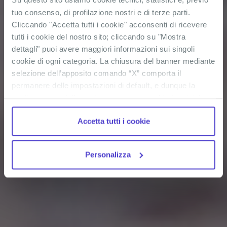
tuo consenso, di profilazione nostri e di terze parti.
Cliccando "Accetta tutti i cookie" acconsenti di ricevere
tutti i cookie del nostro sito; cliccando su "Mostra
dettagli" puoi avere maggiori informazioni sui singoli
cookie di ogni categoria. La chiusura del banner mediante
selezione dell’apposito comando “X” comporta il
permanere delle impostazioni di default, e dunque la
continuazione della navigazione con i cookie tecnici. La
casella dei cookie statistici è già selezionata poiché, non
Accetta tutti i cookie
permettendo la diretta individuazione dell’interessato (cd.
single out), i relativi cookie sono equiparati ai tecnici, ma
puoi in ogni momento impedirne l’archiviazione
Personalizza
deselezionando la relativa casella. Se vuoi maggiori
informazioni sul funzionamento dei cookie attivi sul
sito
clicca qui
.