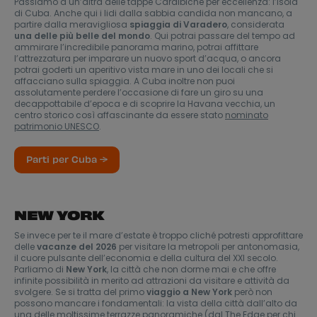
Passiamo a un’altra delle tappe Caraibiche per eccellenza: l’isola
di Cuba. Anche qui i lidi dalla sabbia candida non mancano, a
partire dalla meravigliosa
spiaggia di Varadero
, considerata
una delle più belle del mondo
. Qui potrai passare del tempo ad
ammirare l’incredibile panorama marino, potrai affittare
l’attrezzatura per imparare un nuovo sport d’acqua, o ancora
potrai goderti un aperitivo vista mare in uno dei locali che si
affacciano sulla spiaggia. A Cuba inoltre non puoi
assolutamente perdere l’occasione di fare un giro su una
decappottabile d’epoca e di scoprire la Havana vecchia, un
centro storico così affascinante da essere stato
nominato
patrimonio UNESCO
.
Parti per Cuba →
NEW YORK
Se invece per te il mare d’estate è troppo cliché potresti approfittare
delle
vacanze del 2026
per visitare la metropoli per antonomasia,
il cuore pulsante dell’economia e della cultura del XXI secolo.
Parliamo di
New York
, la città che non dorme mai e che offre
infinite possibilità in merito ad attrazioni da visitare e attività da
svolgere. Se si tratta del primo
viaggio a New York
però non
possono mancare i fondamentali: la vista della città dall’alto da
una delle moltissime terrazze panoramiche (dal The Edge per chi