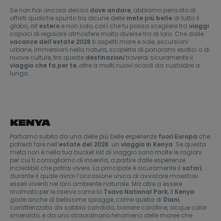
Se non hai ancora deciso
dove andare
, abbiamo pensato di
offrirti qualche spunto tra alcune delle
mete più belle
di tutto il
globo, all’
estero
e non solo, così che tu possa scegliere tra
viaggi
capaci di regalare atmosfere molto diverse tra di loro. Che dalle
vacanze dell’estate 2026
ti aspetti mare e sole, escursioni
urbane, immersioni nella natura, scoperta di panorami esotici o di
nuove culture, tra queste
destinazioni
troverai sicuramente il
viaggio che fa per te
, oltre a molti nuovi ricordi da custodire a
lungo.
KENYA
Partiamo subito da una delle più belle esperienze
fuori Europa
che
potresti fare nell’
estate del 2026
: un
viaggio in Kenya
. Se questa
meta non è nella tua bucket list di viaggio sono molte le ragioni
per cui ti consigliamo di inserirla, a partire dalle esperienze
incredibili che potrai vivere. La principale è sicuramente il
safari
,
durante il quale avrai l’occasione unica di avvistare maestosi
esseri viventi nel loro ambiente naturale. Ma oltre a essere
rinomato per le riserve come lo
Tsavo National Park
, il
Kenya
gode anche di bellissime spiagge, come quella di
Diani
,
caratterizzata da sabbia candida, barriere coralline, acque color
smeraldo, e da uno straordinario fenomeno delle maree che