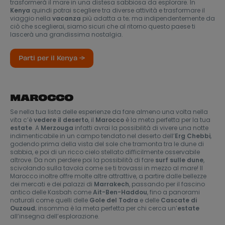
trasformerà il mare in una distesa sabbiosa da esplorare. In
Kenya
quindi potrai scegliere tra diverse attività e trasformare il
viaggio nella
vacanza
più adatta a te; ma indipendentemente da
ciò che sceglierai, siamo sicuri che al ritorno questo paese ti
lascerà una grandissima nostalgia.
Parti per il Kenya →
MAROCCO
Se nella tua lista delle esperienze da fare almeno una volta nella
vita c’è
vedere il deserto
, il
Marocco
è la meta perfetta per la tua
estate
. A
Merzouga
infatti avrai la possibilità di vivere una notte
indimenticabile in un campo tendato nel deserto dell’
Erg Chebbi
,
godendo prima della vista del sole che tramonta tra le dune di
sabbia, e poi di un ricco cielo stellato difficilmente osservabile
altrove. Da non perdere poi la possibilità di fare
surf sulle dune
,
scivolando sulla tavola come se ti trovassi in mezzo al mare! Il
Marocco inoltre offre molte altre attrattive, a partire dalle bellezze
dei mercati e dei palazzi di
Marrakech
, passando per il fascino
antico delle Kasbah come
Ait-Ben-Haddou
, fino a panorami
naturali come quelli delle
Gole del Todra
e delle
Cascate di
Ouzoud
; insomma è la meta perfetta per chi cerca un’
estate
all’insegna dell’esplorazione.