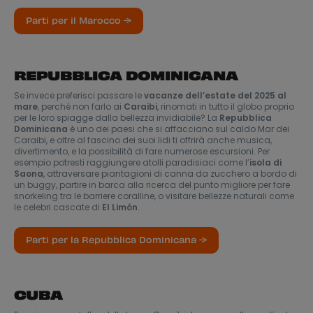
Parti per il Marocco →
REPUBBLICA DOMINICANA
Se invece preferisci passare le
vacanze dell’estate del 2025 al
mare
, perché non farlo ai
Caraibi
, rinomati in tutto il globo proprio
per le loro spiagge dalla bellezza invidiabile? La
Repubblica
Dominicana
è uno dei paesi che si affacciano sul caldo Mar dei
Caraibi, e oltre al fascino dei suoi lidi ti offrirà anche musica,
divertimento, e la possibilità di fare numerose escursioni. Per
esempio potresti raggiungere atolli paradisiaci come l’
isola di
Saona
, attraversare piantagioni di canna da zucchero a bordo di
un buggy, partire in barca alla ricerca del punto migliore per fare
snorkeling tra le barriere coralline, o visitare bellezze naturali come
le celebri cascate di
El Limón
.
Parti per la Repubblica Dominicana →
CUBA