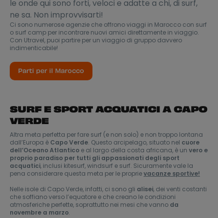
le onde qui sono forti, veloci e adatte a chi, di surf,
ne sa. Non improvvisarti!
Ci sono numerose agenzie che offrono viaggi in Marocco con surf
o surf camp per incontrare nuovi amici direttamente in viaggio.
Con Utravel, puoi partire per un viaggio di gruppo davvero
indimenticabile!
Parti per il Marocco
SURF E SPORT ACQUATICI A CAPO
VERDE
Altra meta perfetta per fare surf (e non solo) e non troppo lontana
dall’Europa è
Capo Verde
. Questo arcipelago, situato nel
cuore
dell’Oceano Atlantico
e al largo della costa africana, è un
vero e
proprio paradiso per tutti gli appassionati degli sport
acquatici
, inclusi kitesurf, windsurf e surf. Sicuramente vale la
pena considerare questa meta per le proprie
vacanze sportive!
Nelle isole di Capo Verde, infatti, ci sono gli
alisei
, dei venti costanti
che soffiano verso l’equatore e che creano le condizioni
atmosferiche perfette, soprattutto nei mesi che vanno
da
novembre a marzo
.