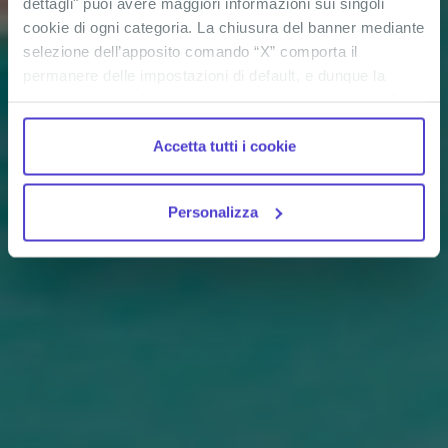
dettagli" puoi avere maggiori informazioni sui singoli
cookie di ogni categoria. La chiusura del banner mediante
selezione dell’apposito comando “X” comporta il
permanere delle impostazioni di default, e dunque la
continuazione della navigazione con i cookie tecnici. La
casella dei cookie statistici è già selezionata poiché, non
Accetta tutti i cookie
permettendo la diretta individuazione dell’interessato (cd.
single out), i relativi cookie sono equiparati ai tecnici, ma
puoi in ogni momento impedirne l’archiviazione
Personalizza
deselezionando la relativa casella. Se vuoi maggiori
informazioni sul funzionamento dei cookie attivi sul
sito
clicca qui
.