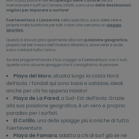
Non si può parlare dell’
Arcipelago delle Canarie
senza
menzionare il surf! Le Canarie, infatti, sono una
delle destinazioni
migliori per imparare a surfare!
Fuerteventura
e
Lanzarote
, nello specifico, sono delle vere e
proprie mete turistiche per tutti colori che cercano un
viaggio
sportivo.
Questo è dovuto principalmente alla loro
posizione geografica
,
proprio nel bel mezzo dell’Oceano Atlantico, dove venti e onde
sono costanti tutto l’anno.
Se stai programmando il tuo viaggio a Fuerteventura con il surf,
queste sono alcune spiagge che ti consigliamo di provare:
Playa del Moro
, situata lungo la costa Nord
dell’isola. I fondali qui sono bassi e sabbiosi, ideali
anche per chi ha appena iniziato!
Playa de La Pared
, a Sud-Est dell’isola. Grazie
alla sua posizione geografica, è un vero e proprio
paradiso per i surfisti.
El Cotillo
, una delle spiagge più iconiche di tutta
Fuerteventura.
Playa de Famara
, adatta a chi di surf già se ne