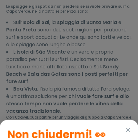
Le
spiagge e gli spot da non perdersi se si vuole provare surf a
Capo Verde,
nella nostra esperienza, sono:
Sull’
Isola di Sal
, la
spiaggia di Santa Maria
e
Ponta Preta
sono i due spot migliori per praticare
surf e sport acquatici. Le onde qui sono forti e veloci,
e le spiagge sono lunghe e basse.
L’
isola di São Vicente
è un vero e proprio
paradiso per tutti i surfisti. Decisamente meno
turistica e meno affollata rispetto a Sal,
Sandy
Beach
e
Baía das Gatas sono i posti perfetti per
fare surf.
Boa Vista
, l’isola più famosa di tutto l’arcipelago,
è un’ottima soluzione per
chi vuole fare surf e allo
stesso tempo non vuole perdere le vibes della
vacanza tradizionale.
Con Utravel, puoi partire per un
viaggio di gruppo a Capo Verde
e
provare tantissimi sport acquatici
insieme ai tuoi nuovi
compagni di viaggio: dalle immersioni subacquee ad un giro in
Non chiudermi!
👀
jet ski fino ad arrivare alla lezione di surf.