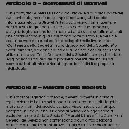
Articolo 5 – Contenuti di Utravel
Tutti i diritti, titoli e interessi relativi ad Utravel e a qualsiasi parte del
suo contenuto, inclusi ad esempio il software, tutti i codici
informatici relativi a Utravel, l’interfaccia visiva fronte-utente, le
parti di testo, la grafica, gli script, le fotografie, le immagini, i
disegni, i loghi, nonché tutti i materiali audiovisivi ed altri materiali
che costituiscono in qualsiasi modo parte di Utravel, e dei siti e
social network alla applicazione collegati (collettivamente, i
“
Contenuti della Società
”) sono di proprietà della Società e/o,
eventualmente, dei danti causa della Società e che quest’ultima
utilizza in licenza. Tutti i Contenuti della Società sono protetti dalle
leggi nazionali a tutela della proprietà intellettuale, inclusi ad
esempio, i trattati internazionali riguardanti i diritti di proprietà
intellettuale.
Articolo 6 – Marchi della Società
Tutti i marchi, registrati o meno e/o eventualmente in corso di
registrazione, in Italia e nel mondo, i nomi commerciali, i loghi, le
marche e i nomi dei prodotti utilizzati, visualizzati e comunque
compresi in Utravel e nei siti e social network collegati sono di
esclusiva proprietà della Società (“
Marchi Utravel
”). Le Condizioni
Generali del Servizio non conferiscono alcun diritto o facoltà
all’Utente di usare i Marchi Utravel. Qualsiasi uso o riproduzione in