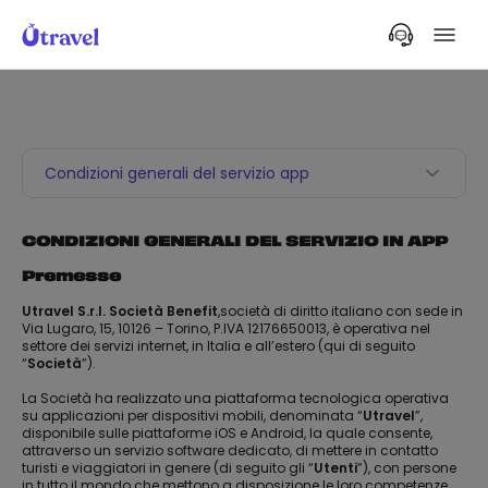
Condizioni generali del servizio app
CONDIZIONI GENERALI DEL SERVIZIO IN APP
Premesse
Utravel S.r.l. Società Benefit
,società di diritto italiano con sede in
Via Lugaro, 15, 10126 – Torino, P.IVA 12176650013, è operativa nel
settore dei servizi internet, in Italia e all’estero (qui di seguito
“
Società
”).
La Società ha realizzato una piattaforma tecnologica operativa
su applicazioni per dispositivi mobili, denominata “
Utravel
”,
disponibile sulle piattaforme iOS e Android, la quale consente,
attraverso un servizio software dedicato, di mettere in contatto
turisti e viaggiatori in genere (di seguito gli “
Utenti
”), con persone
in tutto il mondo che mettono a disposizione le loro competenze,