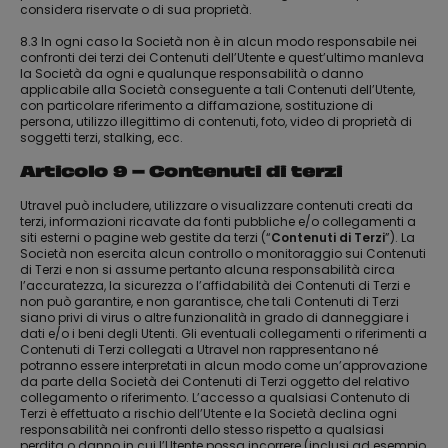
considera riservate o di sua proprietà.
8.3 In ogni caso la Società non è in alcun modo responsabile nei
confronti dei terzi dei Contenuti dell’Utente e quest’ultimo manleva
la Società da ogni e qualunque responsabilità o danno
applicabile alla Società conseguente a tali Contenuti dell’Utente,
con particolare riferimento a diffamazione, sostituzione di
persona, utilizzo illegittimo di contenuti, foto, video di proprietà di
soggetti terzi, stalking, ecc.
Articolo 9 – Contenuti di terzi
Utravel può includere, utilizzare o visualizzare contenuti creati da
terzi, informazioni ricavate da fonti pubbliche e/o collegamenti a
siti esterni o pagine web gestite da terzi (“
Contenuti di Terzi
”). La
Società non esercita alcun controllo o monitoraggio sui Contenuti
di Terzi e non si assume pertanto alcuna responsabilità circa
l’accuratezza, la sicurezza o l’affidabilità dei Contenuti di Terzi e
non può garantire, e non garantisce, che tali Contenuti di Terzi
siano privi di virus o altre funzionalità in grado di danneggiare i
dati e/o i beni degli Utenti. Gli eventuali collegamenti o riferimenti a
Contenuti di Terzi collegati a Utravel non rappresentano né
potranno essere interpretati in alcun modo come un’approvazione
da parte della Società dei Contenuti di Terzi oggetto del relativo
collegamento o riferimento. L’accesso a qualsiasi Contenuto di
Terzi è effettuato a rischio dell’Utente e la Società declina ogni
responsabilità nei confronti dello stesso rispetto a qualsiasi
perdita o danno in cui l’Utente possa incorrere (inclusi ad esempio