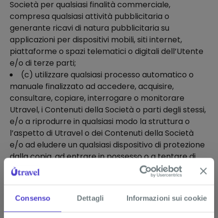
Società per qualsiasi finalità commerciale,
compresa qualsiasi attività pubblicitaria o
generante ricavi di natura pubblicitaria su
applicazioni per dispositivi mobili, siti internet,
piattaforme o spazi telematici o digitali dell’Utente
e/o di terze parti;
(c) utilizzare qualsiasi processo automatico o
manuale finalizzato ad accedere, acquisire,
consultare, copiare, interrogare o monitorare
Utravel, i Contenuti della Società o parti degli stessi,
e/o a riprodurre in qualsiasi modo la struttura o
l’aspetto di Utravel o dei Contenuti della Società
e/o ad eludere un qualsiasi dispositivo di protezione
dalla copia, ad entrare in possesso o a tentare di
entrare in possesso di qualsiasi materiale,
documento o informazione messa a disposizione
non a tal fine su Utravel;
Consenso
Dettagli
Informazioni sui cookie
(d) accedere o tentare di accedere a qualsiasi
parte, sezione o funzionalità di Utravel, così come a