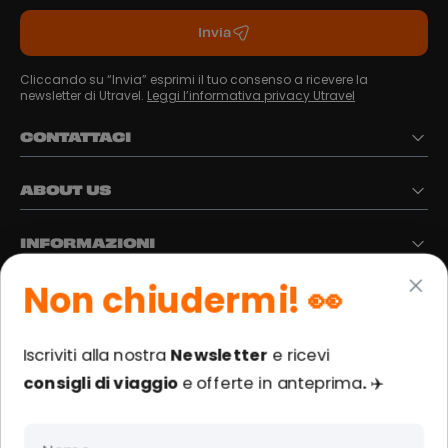
Invia
Cliccando su “Invia” esprimi il tuo consenso a ricevere la
newsletter di Utravel.
Leggi l’informativa privacy Utravel
CONTATTACI
ABOUT US
INFORMAZIONI
Non chiudermi!
👀
SEGUICI SUI NOSTRI SOCIAL
Iscriviti alla nostra
Newsletter
e ricevi
consigli di viaggio
e
offerte in anteprima
.
✈️
Proudly part of