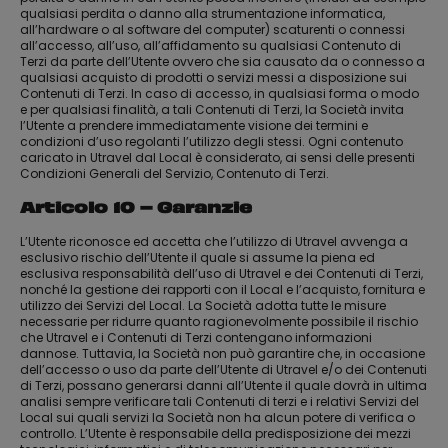
qualsiasi perdita o danno alla strumentazione informatica,
all’hardware o al software del computer) scaturenti o connessi
all’accesso, all’uso, all’affidamento su qualsiasi Contenuto di
Terzi da parte dell’Utente ovvero che sia causato da o connesso a
qualsiasi acquisto di prodotti o servizi messi a disposizione sui
Contenuti di Terzi. In caso di accesso, in qualsiasi forma o modo
e per qualsiasi finalità, a tali Contenuti di Terzi, la Società invita
l’Utente a prendere immediatamente visione dei termini e
condizioni d’uso regolanti l’utilizzo degli stessi. Ogni contenuto
caricato in Utravel dal Local è considerato, ai sensi delle presenti
Condizioni Generali del Servizio, Contenuto di Terzi.
Articolo 10 – Garanzie
L’Utente riconosce ed accetta che l’utilizzo di Utravel avvenga a
esclusivo rischio dell’Utente il quale si assume la piena ed
esclusiva responsabilità dell’uso di Utravel e dei Contenuti di Terzi,
nonché la gestione dei rapporti con il Local e l’acquisto, fornitura e
utilizzo dei Servizi del Local. La Società adotta tutte le misure
necessarie per ridurre quanto ragionevolmente possibile il rischio
che Utravel e i Contenuti di Terzi contengano informazioni
dannose. Tuttavia, la Società non può garantire che, in occasione
dell’accesso o uso da parte dell’Utente di Utravel e/o dei Contenuti
di Terzi, possano generarsi danni all’Utente il quale dovrà in ultima
analisi sempre verificare tali Contenuti di terzi e i relativi Servizi del
Local sui quali servizi la Società non ha alcun potere di verifica o
controllo. L’Utente è responsabile della predisposizione dei mezzi