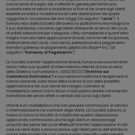
conoscenze di luoghi, arti, e attività in genere, per fornire una
svariata serie di servizi e assistenza al fine di far vivere agli Utenti
esperienze ludico-ricreative locali nelle destinazioni da questi
raggiunte in occasione dei loro viaggi (di seguito i “
Local
”). Il
Servizio reso dalla Società attraverso la piattaforma tecnologica e
il suo database, consente agli Utenti interessati ai servizi dei Local,
di poterli selezionare per categoria, città, competenze e quant’altro
meglio indicato nella applicazione Utravel, nonché nell’acquistare,
direttamente dai Local, i loro servizi, perfezionando il pagamento
tramite il gateway di pagamento gestito da Stripe ® Inc. (di
seguito il “
Gateway di Pagamento
”)
La Società, tramite l’applicazione Utravel, fornisce esclusivamente
servizi nella sua qualità di intermediario internet anche ai sensi
della Direttiva comunitaria n. 2000/31/CE (“
Direttiva sul
Commercio Elettronico
”) e successive modifiche e recepimenti in
norme nazionali, sulla base della licenza d’uso della predetta
applicazione e dei suoi servizi tecnologici connessi al
marketplace, senza che in alcun modo possa essere considerata
rivenditore dei servizi offerti o venduti dai Local agli Utenti.
Utravel è un marketplace che non prevede commissioni di servizio
o intermediazione nei confronti degli Utenti. La Società, tuttavia, si
riserva in futuro la facoltà di modificare questa disposizione,
applicando commissioni anche agli Utenti in relazione agli
acquisti dei servizi dei Local effettuati tramite l’applicazione. In tali
casi ne verrà data comunicazione agli Utenti prima dell’entrata in
vigore delle modifiche così come meglio descritto nelle presenti