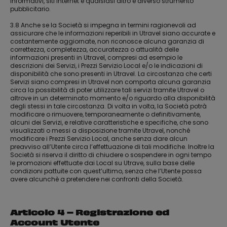
informativi, siti internet e qualsiasi altro e diverso strumento
pubblicitario.
3.8 Anche se la Società si impegna in termini ragionevoli ad
assicurare che le informazioni reperibili in Utravel siano accurate e
costantemente aggiornate, non riconosce alcuna garanzia di
correttezza, completezza, accuratezza o attualità delle
informazioni presenti in Utravel, compresi ad esempio le
descrizioni dei Servizi, i Prezzi Servizio Local e/o le indicazioni di
disponibilità che sono presenti in Utravel. La circostanza che certi
Servizi siano compresi in Utravel non comporta alcuna garanzia
circa la possibilità di poter utilizzare tali servizi tramite Utravel o
altrove in un determinato momento e/o riguardo alla disponibilità
degli stessi in tale circostanza. Di volta in volta, la Società potrà
modificare o rimuovere, temporaneamente o definitivamente,
alcuni dei Servizi, e relative caratteristiche e specifiche, che sono
visualizzati o messi a disposizione tramite Utravel, nonché
modificare i Prezzi Servizio Local, anche senza dare alcun
preavviso all’Utente circa l’effettuazione di tali modifiche. Inoltre la
Società si riserva il diritto di chiudere o sospendere in ogni tempo
le promozioni effettuate dai Local su Utrave, sulla base delle
condizioni pattuite con quest’ultimo, senza che l’Utente possa
avere alcunchè a pretendere nei confronti della Società.
Articolo 4 – Registrazione ed
Account Utente