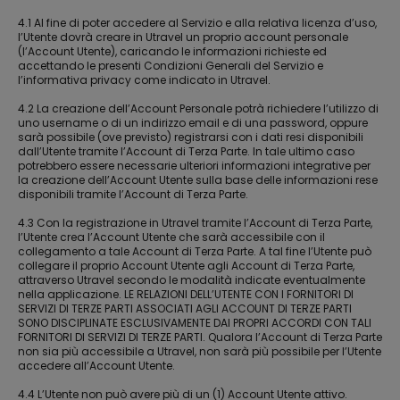
4.1 Al fine di poter accedere al Servizio e alla relativa licenza d’uso,
l’Utente dovrà creare in Utravel un proprio account personale
(l’Account Utente), caricando le informazioni richieste ed
accettando le presenti Condizioni Generali del Servizio e
l’informativa privacy come indicato in Utravel.
4.2 La creazione dell’Account Personale potrà richiedere l’utilizzo di
uno username o di un indirizzo email e di una password, oppure
sarà possibile (ove previsto) registrarsi con i dati resi disponibili
dall’Utente tramite l’Account di Terza Parte. In tale ultimo caso
potrebbero essere necessarie ulteriori informazioni integrative per
la creazione dell’Account Utente sulla base delle informazioni rese
disponibili tramite l’Account di Terza Parte.
4.3 Con la registrazione in Utravel tramite l’Account di Terza Parte,
l’Utente crea l’Account Utente che sarà accessibile con il
collegamento a tale Account di Terza Parte. A tal fine l’Utente può
collegare il proprio Account Utente agli Account di Terza Parte,
attraverso Utravel secondo le modalità indicate eventualmente
nella applicazione. LE RELAZIONI DELL’UTENTE CON I FORNITORI DI
SERVIZI DI TERZE PARTI ASSOCIATI AGLI ACCOUNT DI TERZE PARTI
SONO DISCIPLINATE ESCLUSIVAMENTE DAI PROPRI ACCORDI CON TALI
FORNITORI DI SERVIZI DI TERZE PARTI. Qualora l’Account di Terza Parte
non sia più accessibile a Utravel, non sarà più possibile per l’Utente
accedere all’Account Utente.
4.4 L’Utente non può avere più di un (1) Account Utente attivo.