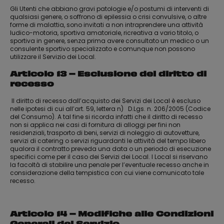
Gli Utenti che abbiano gravi patologie e/o postumi di interventi di
qualsiasi genere, o soffrono di epilessia o crisi convulsive, o altre
forme di malattia, sono invitati a non intraprendere una attività
ludico-motoria, sportiva amatoriale, ricreativa a vario titolo, o
sportiva in genere, senza prima avere consultato un medico o un
consulente sportivo specializzato e comunque non possono
utilizzare il Servizio dei Local.
Articolo 13 – Esclusione del diritto di
recesso
Il diritto di recesso dall’acquisto dei Servizi dei Local è escluso
nelle ipotesi di cui all’art. 59, lettera n) D.Lgs. n. 206/2005 (Codice
del Consumo). A tal fine si ricorda infatti che il diritto di recesso
non si applica nei casi di fornitura di alloggi per fini non
residenziali, trasporto di beni, servizi di noleggio di autovetture,
servizi di catering o servizi riguardanti le attività del tempo libero
qualora il contratto preveda una data o un periodo di esecuzione
specifici come per il caso dei Servizi dei Local. I Local si riservano
la facoltà di stabilire una penale per l’eventuale recesso anche in
considerazione della tempistica con cui viene comunicato tale
recesso.
Articolo 14 – Modifiche alle Condizioni