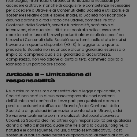
tecnologici, informatici e di telecomunicazione necessari per
accedere a Utravel, nonché di acquisire le competenze necessarie
per accedere a Utravel e ai Contenuti della Società e utilizzarli, e di
sostenere i relativi costi e spese. Inoltre, la Società non riconosce
alcuna garanzia circa il fatto che Utravel, compresi relativi
Contenuti della Società, servizi e funzionalità, sarà privo di
interruzioni, che qualsiasi difetto riscontrato nello stesso sarà
corretto o che l’uso di Utravel produrrà alcun risultato specifico.
Utravel e i Contenuti della Società sono forniti nello stato in cui si
trovano e in quanto disponibili (AS IS). In aggiunta a quanto
precede, la Società non riconosce alcuna garanzia, espressa o
implicita, compresa qualsiasi garanzia di accuratezza,
completezza, non violazione di diritti di terzi, commerciabilità o
idoneità a un particolare scopo.
Articolo 11 – Limitazione di
responsabilità
Nella misura massima consentita dalla legge applicabile, la
Società non sarà in alcun caso responsabile nei confronti
dell’Utente o nei confronti di terze parti per qualsiasi danno o
perdita scaturente dall’uso di Utravel e/o dei Contenuti della
Società o di qualsiasi informazione contenuta in Utravel, o dei
Servizi eventualmente commercializzati dal Local attraverso
Utravel. La Società declina altresì ogni responsabilità per qualsiasi
danno diretto o indiretto, quale che ne siano la causa, l’origine, la
natura e le conseguenze, inclusi, a titolo esemplificativo, i costi
sostenuti a causa della perdita di opportunità, di clienti, di dati, di