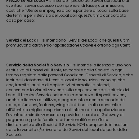
Prezzo Servizi Local
– si intende il prezzo dei Servizi dei Local o di
eventuali servizi accessori comprensivi di tasse, commissioni,
costi che l’Utente si impegna a corrispondere al Local sulla base
dei termini per il Servizio del Local con quest’ultimo concordato
caso per caso;
Servizi dei Local
– si intendono i Servizi dei Local che questi ultimi
promuovono attraverso l’applicazione Utravel e offrono agli Utenti;
Servizio della Società o Servizio
– si intende la licenza d’uso non
esclusiva di Utravel all’Utente, revocabile dalla Società in ogni
tempo, regolata dalle presenti Condizioni Generali di Servizio, e che
include il database di Utenti e Local e le soluzioni tecnologiche
che, tramite l’ausilio di applicativi informatici e internet,
consentono la visualizzazione sulla applicazione delle offerte dei
Local. Il termine Servizio include, in mancanza di specificazioni,
anche la licenza di utilizzo, a pagamento o non a seconda del
caso, di funzioni, features, widget, link, finalizzati a consentire
all’Utente la migliore esperienza all’interno della applicazione e
l’eventuale reindirizzamento a provider esterni e al Gateway di
pagamento, per la fornitura di funzionalità non offerte
direttamente dalla Società. Il Servizio NON comprende in nessun
caso la vendita e/o rivendita dei Servizi del Local da parte della
Società;