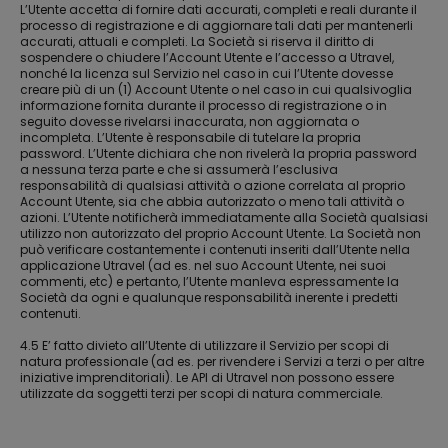
L’Utente accetta di fornire dati accurati, completi e reali durante il
processo di registrazione e di aggiornare tali dati per mantenerli
accurati, attuali e completi. La Società si riserva il diritto di
sospendere o chiudere l’Account Utente e l’accesso a Utravel,
nonché la licenza sul Servizio nel caso in cui l’Utente dovesse
creare più di un (1) Account Utente o nel caso in cui qualsivoglia
informazione fornita durante il processo di registrazione o in
seguito dovesse rivelarsi inaccurata, non aggiornata o
incompleta. L’Utente è responsabile di tutelare la propria
password. L’Utente dichiara che non rivelerà la propria password
a nessuna terza parte e che si assumerà l’esclusiva
responsabilità di qualsiasi attività o azione correlata al proprio
Account Utente, sia che abbia autorizzato o meno tali attività o
azioni. L’Utente notificherà immediatamente alla Società qualsiasi
utilizzo non autorizzato del proprio Account Utente. La Società non
può verificare costantemente i contenuti inseriti dall’Utente nella
applicazione Utravel (ad es. nel suo Account Utente, nei suoi
commenti, etc) e pertanto, l’Utente manleva espressamente la
Società da ogni e qualunque responsabilità inerente i predetti
contenuti.
4.5 E’ fatto divieto all’Utente di utilizzare il Servizio per scopi di
natura professionale (ad es. per rivendere i Servizi a terzi o per altre
iniziative imprenditoriali). Le API di Utravel non possono essere
utilizzate da soggetti terzi per scopi di natura commerciale.