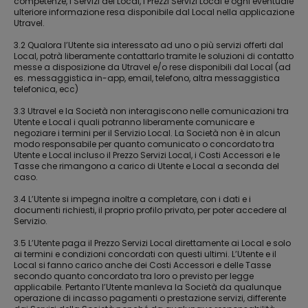
competenze, i Servizi dei Local, i Prezzi Servizi Local e ogni eventuale
ulteriore informazione resa disponibile dal Local nella applicazione
Utravel.
3.2 Qualora l’Utente sia interessato ad uno o più servizi offerti dal
Local, potrà liberamente contattarlo tramite le soluzioni di contatto
messe a disposizione da Utravel e/o rese disponibili dal Local (ad
es. messaggistica in-app, email, telefono, altra messaggistica
telefonica, ecc)
3.3 Utravel e la Società non interagiscono nelle comunicazioni tra
Utente e Local i quali potranno liberamente comunicare e
negoziare i termini per il Servizio Local. La Società non è in alcun
modo responsabile per quanto comunicato o concordato tra
Utente e Local incluso il Prezzo Servizi Local, i Costi Accessori e le
Tasse che rimangono a carico di Utente e Local a seconda del
caso.
3.4 L’Utente si impegna inoltre a completare, con i dati e i
documenti richiesti, il proprio profilo privato, per poter accedere al
Servizio.
3.5 L’Utente paga il Prezzo Servizi Local direttamente ai Local e solo
ai termini e condizioni concordati con questi ultimi. L’Utente e il
Local si fanno carico anche dei Costi Accessori e delle Tasse
secondo quanto concordato tra loro o previsto per legge
applicabile. Pertanto l’Utente manleva la Società da qualunque
operazione di incasso pagamenti o prestazione servizi, differente