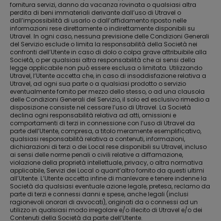
fornitura servizi, danno da vacanza rovinata o qualsiasi altra
perdita di beni immateriali derivante dall’uso di Utravel o
dall’impossibilità di usarlo o dall’affidamento riposto nelle
informazioni rese direttamente o indirettamente disponibili su
Utravel. In ogni caso, nessuna previsione delle Condizioni Generali
del Servizio esclude o limita la responsabilità della Società nei
confronti dell’Utente in caso di dolo o colpa grave attribuibile alla
Società, o per qualsiasi altra responsabilità che ai sensi della
legge applicabile non può essere esclusa o limitata. Utilizzando
Utravel, l’Utente accetta che, in caso di insoddisfazione relativa a
Utravel, ad ogni sua parte o a qualsiasi prodotto o servizio
eventualmente fornito per mezzo dello stesso, o ad una clausola
delle Condizioni Generali del Servizio, il solo ed esclusivo rimedio a
disposizione consiste nel cessare l’uso di Utravel. La Società
declina ogni responsabilità relativa ad atti, omissioni e
comportamenti di terzi in connessione con l’uso di Utravel da
parte dell’Utente, compresa, a titolo meramente esemplificativo,
qualsiasi responsabilità relativa a contenuti, informazioni,
dichiarazioni di terzi o dei Local rese disponibili su Utravel, incluso
ai sensi delle norme penali o civili relative a diffamazione,
violazione della proprietà intellettuale, privacy, o altra normativa
applicabile, Servizi dei Local o quant’altro fornito da questi ultimi
all’Utente. L’Utente accetta infine di manlevare e tenere indenne la
Società da qualsiasi eventuale azione legale, pretesa, reclamo da
parte di terzi e connessi danni e spese, anche legali (inclusi
ragionevoli onorari di avvocati), originati da o connessi ad un
utilizzo in qualsiasi modo irregolare e/o illecito di Utravel e/o dei
Contenuti della Società da parte dell’Utente.