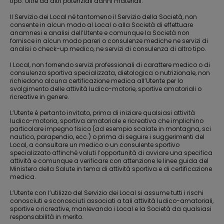
tipo. Oltre ad altri potenziali danni materiali.
Il Servizio dei Local né tantomeno il Servizio della Società, non
consente in alcun modo al Local o alla Società di effettuare
anamnesi e analisi dell’Utente e comunque la Società non
fornisce in alcun modo pareri o consulenze mediche ne servizi di
analisi o check-up medico, ne servizi di consulenza di altro tipo.
I Local, non fornendo servizi professionali di carattere medico o di
consulenza sportiva specializzata, dietologica o nutrizionale, non
richiedono alcuna certificazione medica all’Utente per lo
svolgimento delle attività ludico-motorie, sportive amatoriali o
ricreative in genere.
L’Utente è pertanto invitato, prima di iniziare qualsiasi attività
ludico-motoria, sportiva amatoriale e ricreativa che implichino
particolare impegno fisico (ad esempio scalate in montagna, sci
nautico, parapendio, ecc.) o prima di seguire i suggerimenti del
Local, a consultare un medico o un consulente sportivo
specializzato affinché valuti l’opportunità di avviare una specifica
attività e comunque a verificare con attenzione le linee guida del
Ministero della Salute in tema di attività sportiva e di certificazione
medica.
L’Utente con l’utilizzo del Servizio dei Local si assume tutti i rischi
conosciuti e sconosciuti associati a tali attività ludico-amatoriali,
sportive o ricreative, manlevando i Local e la Società da qualsiasi
responsabilità in merito.