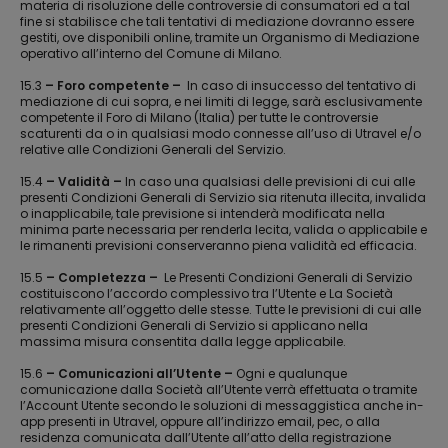
materia di risoluzione delle controversie di consumatori ed a tal
fine si stabilisce che tali tentativi di mediazione dovranno essere
gestiti, ove disponibili online, tramite un Organismo di Mediazione
operativo all’interno del Comune di Milano.
15.3
– Foro competente –
In caso di insuccesso del tentativo di
mediazione di cui sopra, e nei limiti di legge, sarà esclusivamente
competente il Foro di Milano (Italia) per tutte le controversie
scaturenti da o in qualsiasi modo connesse all’uso di Utravel e/o
relative alle Condizioni Generali del Servizio.
15.4
– Validità –
In caso una qualsiasi delle previsioni di cui alle
presenti Condizioni Generali di Servizio sia ritenuta illecita, invalida
o inapplicabile, tale previsione si intenderà modificata nella
minima parte necessaria per renderla lecita, valida o applicabile e
le rimanenti previsioni conserveranno piena validità ed efficacia.
15.5
– Completezza –
Le Presenti Condizioni Generali di Servizio
costituiscono l’accordo complessivo tra l’Utente e La Società
relativamente all’oggetto delle stesse. Tutte le previsioni di cui alle
presenti Condizioni Generali di Servizio si applicano nella
massima misura consentita dalla legge applicabile.
15.6
– Comunicazioni all’Utente –
Ogni e qualunque
comunicazione dalla Società all’Utente verrà effettuata o tramite
l’Account Utente secondo le soluzioni di messaggistica anche in-
app presenti in Utravel, oppure all’indirizzo email, pec, o alla
residenza comunicata dall’Utente all’atto della registrazione