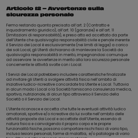
Articolo 12 – Avvertenze sulla
sicurezza personale
Fermo restando quanto precisato all’art. 2 (Contratto e
inquadramento giuridico), all’art. 10 (garanzie) e all’art. 11
(limitazioni di responsabilità), e preso atto ed accettato da parte
dell’Utente che qualsivoglia responsabilità civile e penale inerente
il Servizio dei Local è esclusivamente (nei limiti di legge) a carico
dei soli Local, gli Utenti dichiarano di manlevare la Società da
qualsivoglia responsabilità in merito, impegnandosi comunque
ad osservare le avvertenze in merito alla loro sicurezza personale
concernente le attività svolte con i Local.
I Servizi dei Local potrebbero includere caratteristiche finalizzate
ad invitare gli Utenti a svolgere attività fisica nell’ambito di
iniziative ludico-ricreative concordate tra Utente e Local. Tuttavia
in alcun modo i Local o la Società forniscono consulenza medica,
sportiva, nutrizionale, di alcun tipo attraverso il Servizio della
Società o il Servizio dei Local.
L’Utente riconosce e accetta che tutte le eventuali attività ludico
amatoriali, sportive e/o ricreative da lui svolte nell’ambito delle
attività proposte dai Local e accettate dall’Utente, essendo di
natura fisica e coinvolgendo il proprio corpo e le proprie
funzionalità fisiche, possono comportare rischi fisici di vario tipo,
incluso lesioni personali, forme di malattia, e/o patologie di vario