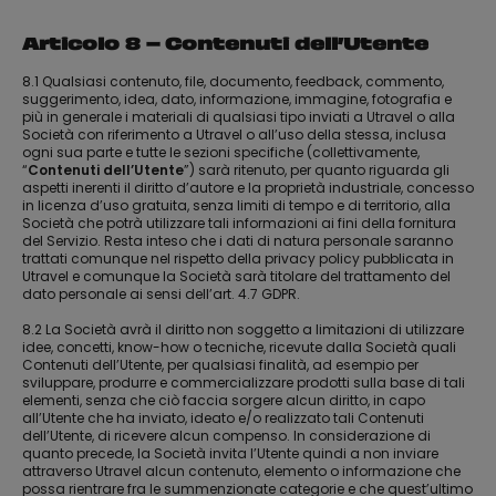
Articolo 8 – Contenuti dell’Utente
8.1 Qualsiasi contenuto, file, documento, feedback, commento,
suggerimento, idea, dato, informazione, immagine, fotografia e
più in generale i materiali di qualsiasi tipo inviati a Utravel o alla
Società con riferimento a Utravel o all’uso della stessa, inclusa
ogni sua parte e tutte le sezioni specifiche (collettivamente,
“
Contenuti dell’Utente
”) sarà ritenuto, per quanto riguarda gli
aspetti inerenti il diritto d’autore e la proprietà industriale, concesso
in licenza d’uso gratuita, senza limiti di tempo e di territorio, alla
Società che potrà utilizzare tali informazioni ai fini della fornitura
del Servizio. Resta inteso che i dati di natura personale saranno
trattati comunque nel rispetto della privacy policy pubblicata in
Utravel e comunque la Società sarà titolare del trattamento del
dato personale ai sensi dell’art. 4.7 GDPR.
8.2 La Società avrà il diritto non soggetto a limitazioni di utilizzare
idee, concetti, know-how o tecniche, ricevute dalla Società quali
Contenuti dell’Utente, per qualsiasi finalità, ad esempio per
sviluppare, produrre e commercializzare prodotti sulla base di tali
elementi, senza che ciò faccia sorgere alcun diritto, in capo
all’Utente che ha inviato, ideato e/o realizzato tali Contenuti
dell’Utente, di ricevere alcun compenso. In considerazione di
quanto precede, la Società invita l’Utente quindi a non inviare
attraverso Utravel alcun contenuto, elemento o informazione che
possa rientrare fra le summenzionate categorie e che quest’ultimo