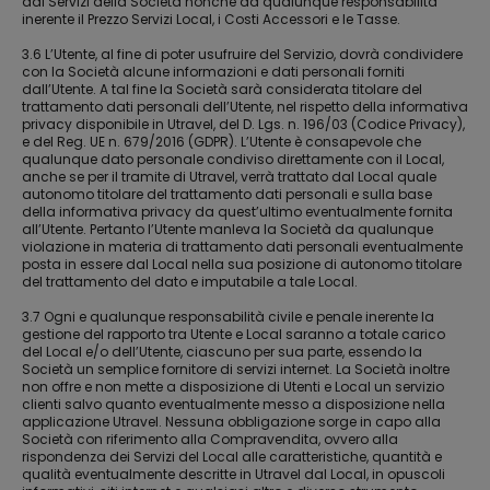
dai Servizi della Società nonché da qualunque responsabilità
inerente il Prezzo Servizi Local, i Costi Accessori e le Tasse.
3.6 L’Utente, al fine di poter usufruire del Servizio, dovrà condividere
con la Società alcune informazioni e dati personali forniti
dall’Utente. A tal fine la Società sarà considerata titolare del
trattamento dati personali dell’Utente, nel rispetto della informativa
privacy disponibile in Utravel, del D. Lgs. n. 196/03 (Codice Privacy),
e del Reg. UE n. 679/2016 (GDPR). L’Utente è consapevole che
qualunque dato personale condiviso direttamente con il Local,
anche se per il tramite di Utravel, verrà trattato dal Local quale
autonomo titolare del trattamento dati personali e sulla base
della informativa privacy da quest’ultimo eventualmente fornita
all’Utente. Pertanto l’Utente manleva la Società da qualunque
violazione in materia di trattamento dati personali eventualmente
posta in essere dal Local nella sua posizione di autonomo titolare
del trattamento del dato e imputabile a tale Local.
3.7 Ogni e qualunque responsabilità civile e penale inerente la
gestione del rapporto tra Utente e Local saranno a totale carico
del Local e/o dell’Utente, ciascuno per sua parte, essendo la
Società un semplice fornitore di servizi internet. La Società inoltre
non offre e non mette a disposizione di Utenti e Local un servizio
clienti salvo quanto eventualmente messo a disposizione nella
applicazione Utravel. Nessuna obbligazione sorge in capo alla
Società con riferimento alla Compravendita, ovvero alla
rispondenza dei Servizi del Local alle caratteristiche, quantità e
qualità eventualmente descritte in Utravel dal Local, in opuscoli